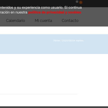
0
contenidos y su experiencia como usuario. Si continua
ración en nuestra
política de privacidad y cookies
Calendario
Mi cuenta
Contacto
Home
/
2020/08/04 martes