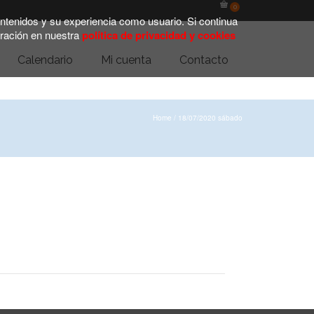
0
contenidos y su experiencia como usuario. Si continua
ración en nuestra
política de privacidad y cookies
Calendario
Mi cuenta
Contacto
Home
/
18/07/2020 sábado